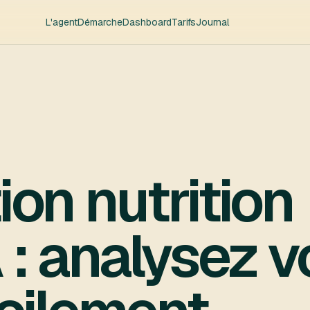
L'agent
Démarche
Dashboard
Tarifs
Journal
ion nutrition
 : analysez v