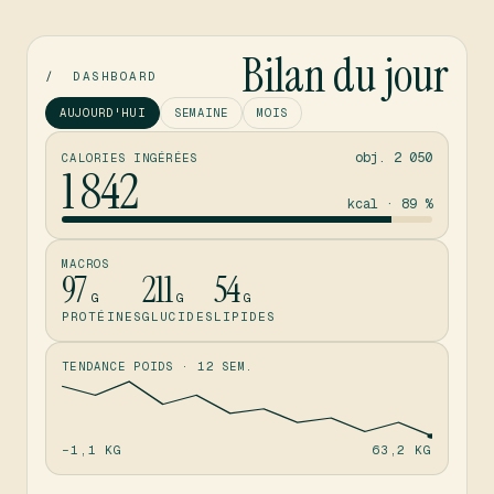
Bilan du jour
/
DASHBOARD
AUJOURD'HUI
SEMAINE
MOIS
obj. 2 050
CALORIES INGÉRÉES
1 842
kcal · 89 %
MACROS
97
211
54
G
G
G
PROTÉINES
GLUCIDES
LIPIDES
TENDANCE POIDS · 12 SEM.
−1,1 KG
63,2 KG