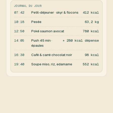
JOURNAL DU JOUR
07:42
Petit-déjeuner · skyr & flocons
412 kcal
10:18
Pesée
63,2 kg
12:50
Poké saumon avocat
780 kcal
14:05
Push 45 min ·
+ 280 kcal dépense
épaules
16:30
Café & carré chocolat noir
98 kcal
19:40
Soupe miso, riz, edamame
552 kcal