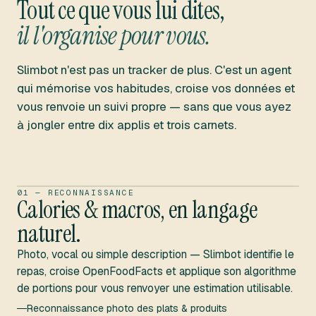
Tout ce que vous lui dites,
il l'organise pour vous.
RECONNU
~780
kcal
Slimbot n'est pas un tracker de plus. C'est un agent
Protéines
42g
qui mémorise vos habitudes, croise vos données et
Glucides
78g
vous renvoie un suivi propre — sans que vous ayez
Lipides
28g
à jongler entre dix applis et trois carnets.
OPENFOODFACTS
+ ALGO
PORTIONS
PHOTO REPAS — UTILISATEUR
01 — RECONNAISSANCE
Calories & macros, en langage
naturel.
Photo, vocal ou simple description — Slimbot identifie le
repas, croise OpenFoodFacts et applique son algorithme
de portions pour vous renvoyer une estimation utilisable.
Reconnaissance photo des plats & produits