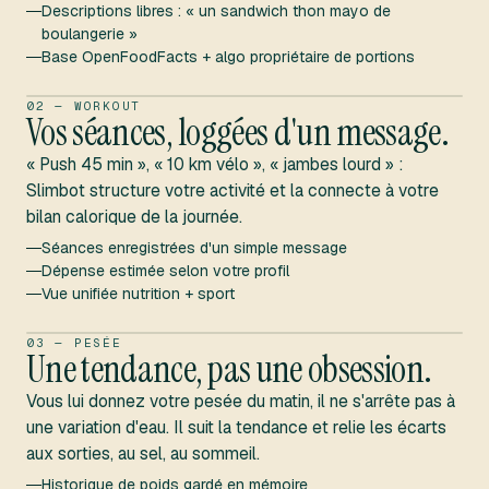
Descriptions libres : « un sandwich thon mayo de
boulangerie »
Base OpenFoodFacts + algo propriétaire de portions
SÉANCES · HISTORIQUE 30 J
02 — WORKOUT
Vos séances, loggées d'un message.
30 DERNIERS JOURS
« Push 45 min », « 10 km vélo », « jambes lourd » :
Slimbot structure votre activité et la connecte à votre
bilan calorique de la journée.
Séances enregistrées d'un simple message
Dépense estimée selon votre profil
Vue unifiée nutrition + sport
TENDANCE PESÉES
03 — PESÉE
Une tendance, pas une obsession.
TENDANCE 12 SEM.
63,2
KG
Vous lui donnez votre pesée du matin, il ne s'arrête pas à
une variation d'eau. Il suit la tendance et relie les écarts
aux sorties, au sel, au sommeil.
Historique de poids gardé en mémoire