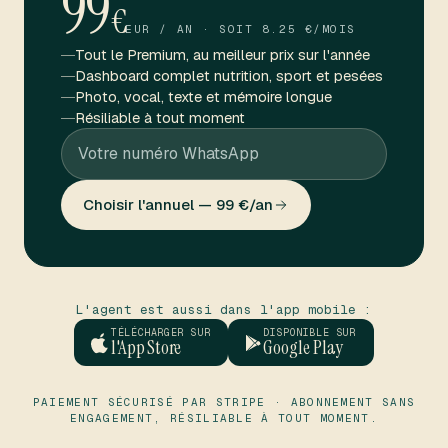
99
€
EUR / AN · SOIT
8.25
€/MOIS
Tout le Premium, au meilleur prix sur l'année
Dashboard complet nutrition, sport et pesées
Photo, vocal, texte et mémoire longue
Résiliable à tout moment
Choisir l'annuel — 99 €/an
L'agent est aussi dans l'app mobile :
TÉLÉCHARGER SUR
DISPONIBLE SUR
l'App Store
Google Play
PAIEMENT SÉCURISÉ PAR STRIPE · ABONNEMENT SANS
ENGAGEMENT, RÉSILIABLE À TOUT MOMENT.