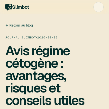
Slimbot
← Retour au blog
JOURNAL SLIMBOT
2026-05-03
Avis régime
cétogène :
avantages,
risques et
conseils utiles