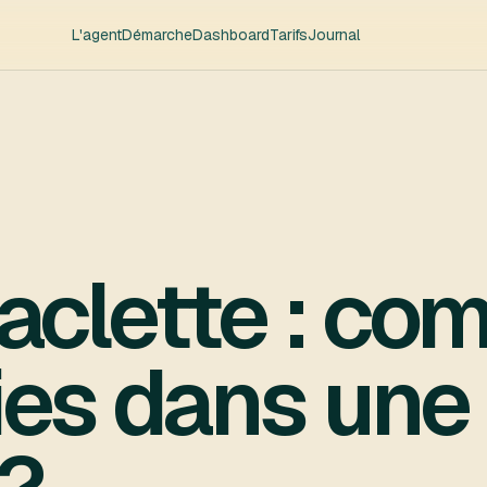
L'agent
Démarche
Dashboard
Tarifs
Journal
raclette : co
ies dans une