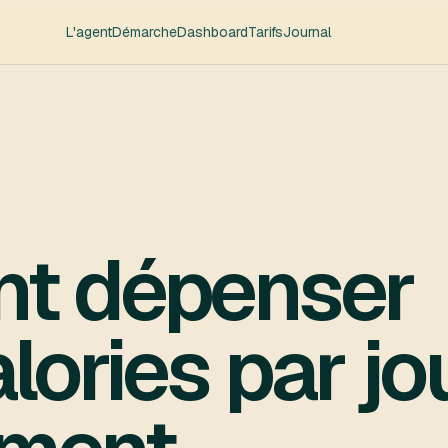
L'agent
Démarche
Dashboard
Tarifs
Journal
t dépenser
ories par jo