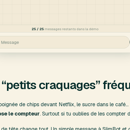
s “petits craquages” fréq
poignée de chips devant Netflix, le sucre dans le café… 
ose le compteur
. Surtout si tu oublies de les compter d
se de tête change tout. Un simple message à SlimBot et 