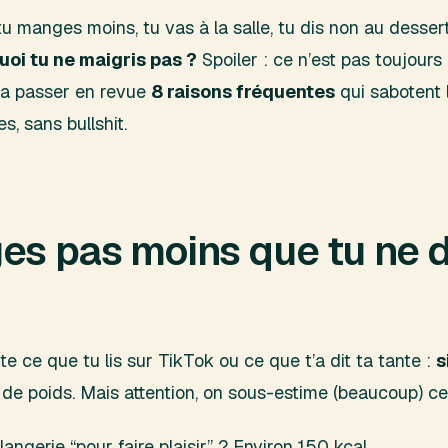
 tu manges moins, tu vas à la salle, tu dis non au dessert
uoi tu ne maigris pas ?
Spoiler : ce n’est pas toujour
va passer en revue
8 raisons fréquentes
qui sabotent 
, sans bullshit.
ges pas moins que tu ne
 ce que tu lis sur TikTok ou ce que t’a dit ta tante :
s
s de poids. Mais attention, on sous-estime (beaucoup) c
ulangerie “pour faire plaisir” ? Environ 150 kcal.