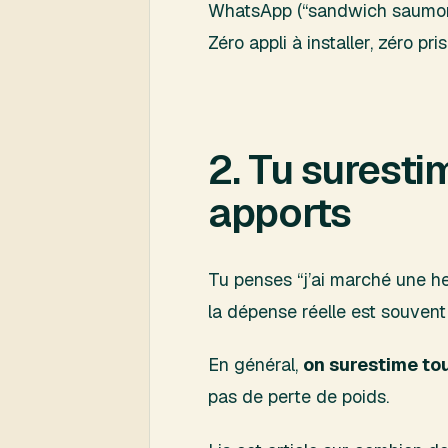
WhatsApp (“sandwich saumon av
Zéro appli à installer, zéro pri
2. Tu surest
apports
Tu penses “j’ai marché une heu
la dépense réelle est souven
En général,
on surestime tou
pas de perte de poids.