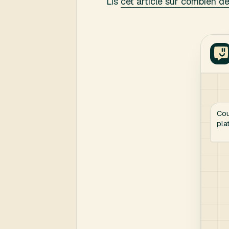
Lis
cet article sur combien de