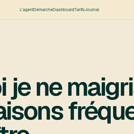
L'agent
Démarche
Dashboard
Tarifs
Journal
 je ne maigr
raisons fréqu