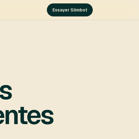
Essayer Slimbot
is
entes