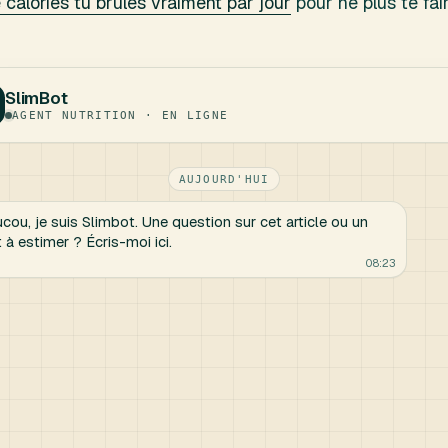
 calories tu brûles vraiment par jour
pour ne plus te fair