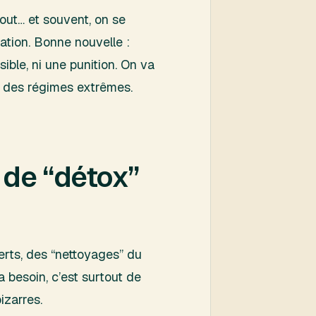
tout… et souvent, on se
tation. Bonne nouvelle :
ible, ni une punition. On va
e des régimes extrêmes.
 de “détox”
erts, des “nettoyages” du
a besoin, c’est surtout de
izarres.