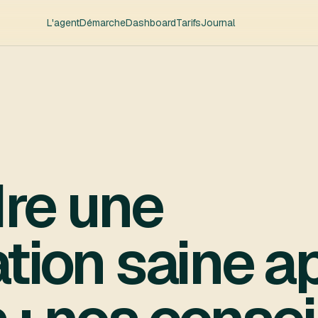
L'agent
Démarche
Dashboard
Tarifs
Journal
re une
tion saine a