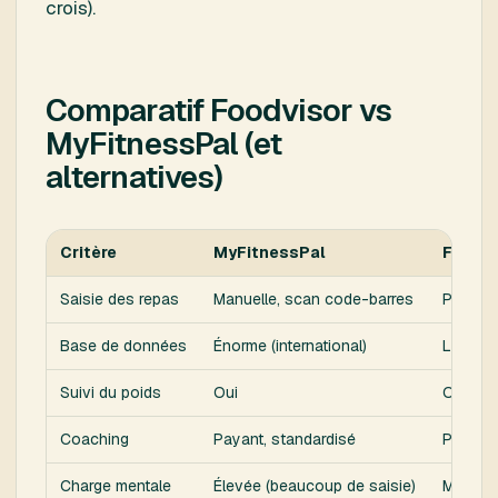
crois).
Comparatif Foodvisor vs
MyFitnessPal (et
alternatives)
Critère
MyFitnessPal
Foodv
Saisie des repas
Manuelle, scan code-barres
Photo +
Base de données
Énorme (international)
Large (
Suivi du poids
Oui
Oui
Coaching
Payant, standardisé
Payant,
Charge mentale
Élevée (beaucoup de saisie)
Moyenne