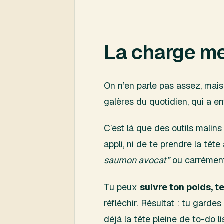
La charge men
On n’en parle pas assez, mais
galères du quotidien, qui a 
C’est là que des outils mali
appli, ni de te prendre la t
saumon avocat”
ou carrément 
Tu peux
suivre ton poids, t
réfléchir. Résultat : tu garde
déjà la tête pleine de to-do li